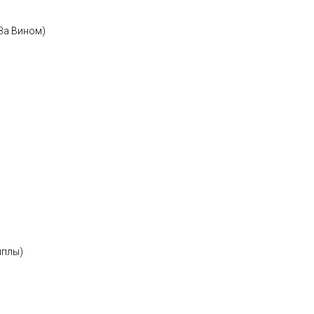
За Вином)
иплы)