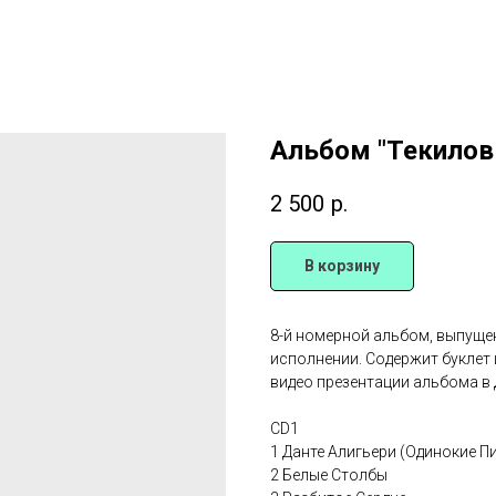
Альбом "Текилов
2 500
р.
В корзину
8-й номерной альбом, выпущ
исполнении. Содержит буклет 
видео презентации альбома в 
CD1
1 Данте Алигьери (Одинокие П
2 Белые Столбы