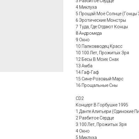
3 Разбитое Сердце
4 Миклуха
5 Прощай Моё Солнце (Гонцы 
6 Эротические Монстры
7 Туда, Где Отдают Концы
8 Андромеда
9 Окно
10 Палковводец Красс
10 100 Лет, Прожитых Зря
12 Бесы В Моих Снах
13 Амба
14 Гаф-Гаф
15 Сине-Розовый Марс
16 Прощальные Сны
CD2
Концерт В Горбушке 1995
1 Данте Алигьери (Одинокие П
2 Разбитое Сердце
3 100 Лет, Прожитых Зря
4 Окно
5 Миклуха