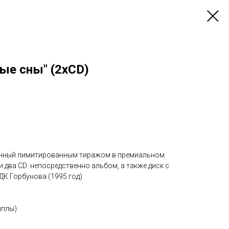
ые сны" (2xCD)
енный лимитированным тиражом в премиальном
и два CD: непосредственно альбом, а также диск с
ДК Горбунова (1995 год)
иплы)