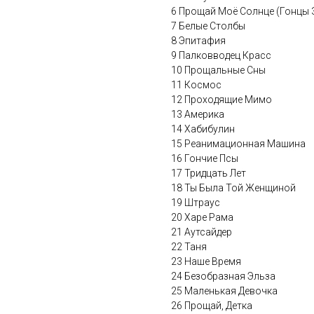
6 Прощай Моё Солнце (Гонцы 
7 Белые Столбы
8 Эпитафия
9 Палковводец Красс
10 Прощальные Сны
11 Космос
12 Проходящие Мимо
13 Америка
14 Хабибулин
15 Реанимационная Машина
16 Гончие Псы
17 Тридцать Лет
18 Ты Была Той Женщиной
19 Штраус
20 Харе Рама
21 Аутсайдер
22 Таня
23 Наше Время
24 Безобразная Эльза
25 Маленькая Девочка
26 Прощай, Детка